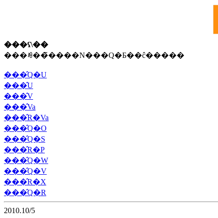
���ʕ\��
���ꂼ��̃����N���Q�Ƃ��ĉ�����
���̂Q�U
���̂U
���̂V
���̂Va
���̂R�Va
���̂Q�O
���̂Q�S
���̂R�P
���̂Q�W
���̂Q�V
���̂R�X
���̂Q�R
2010.10/5