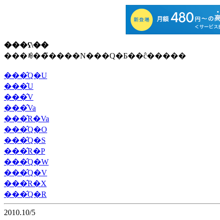
���ʕ\��
���ꂼ��̃����N���Q�Ƃ��ĉ�����
���̂Q�U
���̂U
���̂V
���̂Va
���̂R�Va
���̂Q�O
���̂Q�S
���̂R�P
���̂Q�W
���̂Q�V
���̂R�X
���̂Q�R
2010.10/5