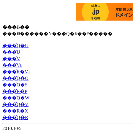
���ʕ\��
���ꂼ��̃����N���Q�Ƃ��ĉ�����
���̂Q�U
���̂U
���̂V
���̂Va
���̂R�Va
���̂Q�O
���̂Q�S
���̂R�P
���̂Q�W
���̂Q�V
���̂R�X
���̂Q�R
2010.10/5