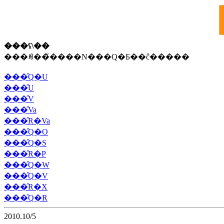
���ʕ\��
���ꂼ��̃����N���Q�Ƃ��ĉ�����
���̂Q�U
���̂U
���̂V
���̂Va
���̂R�Va
���̂Q�O
���̂Q�S
���̂R�P
���̂Q�W
���̂Q�V
���̂R�X
���̂Q�R
2010.10/5