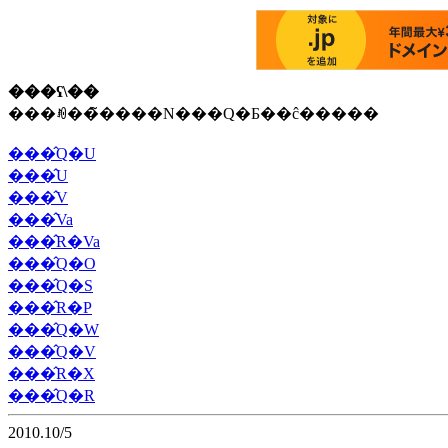
���ʕ\��
���ꂼ��̃����N���Q�Ƃ��ĉ�����
���̂Q�U
���̂U
���̂V
���̂Va
���̂R�Va
���̂Q�O
���̂Q�S
���̂R�P
���̂Q�W
���̂Q�V
���̂R�X
���̂Q�R
2010.10/5