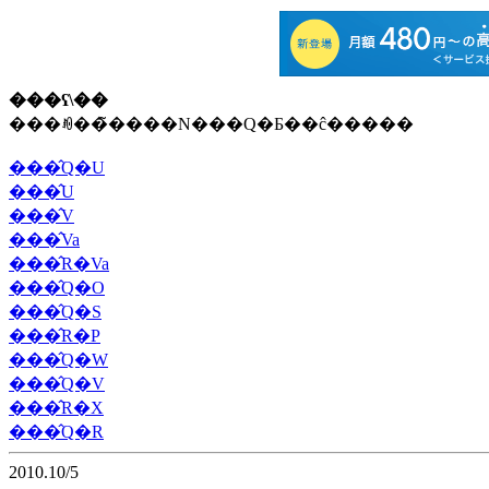
���ʕ\��
���ꂼ��̃����N���Q�Ƃ��ĉ�����
���̂Q�U
���̂U
���̂V
���̂Va
���̂R�Va
���̂Q�O
���̂Q�S
���̂R�P
���̂Q�W
���̂Q�V
���̂R�X
���̂Q�R
2010.10/5